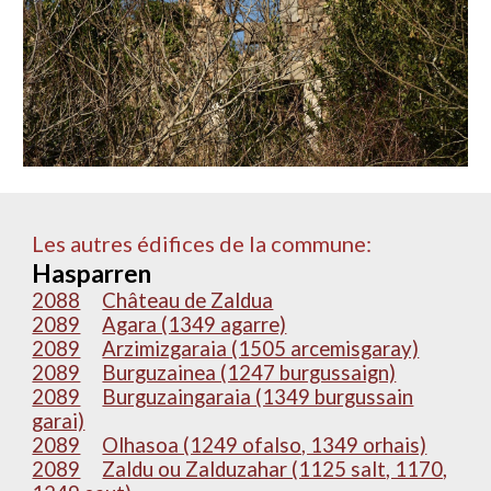
Les autres édifices de la commune:
Hasparren
2088
Château de Zaldua
2089
Agara (1349 agarre)
2089
Arzimizgaraia (1505 arcemisgaray)
2089
Burguzainea (1247 burgussaign)
2089
Burguzaingaraia (1349 burgussain
garai)
2089
Olhasoa (1249 ofalso, 1349 orhais)
2089
Zaldu ou Zalduzahar (1125 salt, 1170,