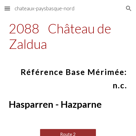
chateaux-paysbasque-nord
Skip to main content
Skip to navigation
2088
Château de
Zaldua
Référence Base Mérimée:
n.c.
Hasparren - Hazparne
Route 2