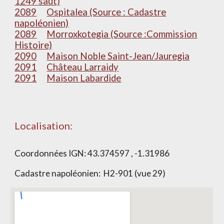
1249 saut)
2089
Ospitalea (Source : Cadastre
napoléonien)
2089
Morroxkotegia (Source :Commission
Histoire)
2090
Maison Noble Saint-Jean/Jauregia
2091
Château Larraidy
2091
Maison Labardide
Localisation:
Coordonnées IGN:
43.374597 , -1.31986
Cadastre napoléonien:
H2-901 (vue 29)