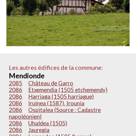
Les autres édifices de la commune:
Mendionde
2085
Château de Garro
2086
Etxemendia (1505 etchemendy)
2086
Harriaga (1505 harriague)
2086
Iruinea (1587), Irounia
2086
Ospitalea (Source : Cadastre
napoléonien)
2086
Uhaldea (1505)
2086
Jauregia