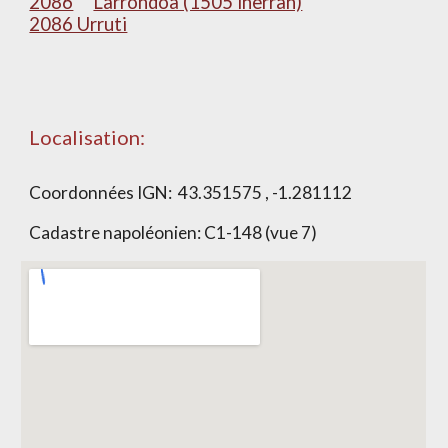
2086
Larrondoa (1505 lherran)
2086 Urruti
Localisation:
Coordonnées IGN:
43.351575 , -1.281112
Cadastre napoléonien:
C1-148 (vue 7)