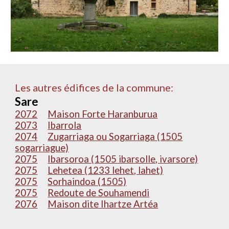
Les autres édifices de la commune:
Sare
2072
Maison Forte Haranburua
2073
Ibarrola
2074
Zugarriaga ou Sogarriaga (1505
sogarriague)
2075
Ibarsoroa (1505 ibarsolle, ivarsore)
2075
Lehetea (1233 lehet, lahet)
2075
Sorhaindoa (1505)
2075
Redoute de Souhamendi
2076
Maison dite Ihartze Artéa