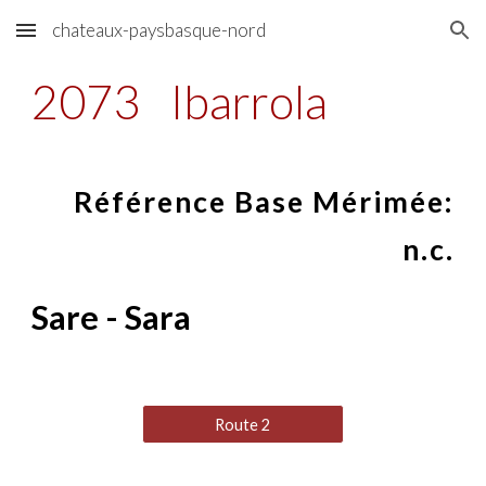
chateaux-paysbasque-nord
Skip to main content
Skip to navigation
2073
Ibarrola
Référence Base Mérimée:
n.c.
Sare - Sara
Route 2