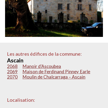
Les autres édifices de la commune:
Ascain
2068
Manoir d’Ascoubea
2069
Maison de Ferdinand Pinney Earle
2070
Moulin de Chalcarraga – Ascain
Localisation: