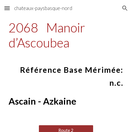
chateaux-paysbasque-nord
Skip to main content
Skip to navigation
2068
Manoir
d’Ascoubea
Référence Base Mérimée:
n.c.
Ascain - Azkaine
Route 2