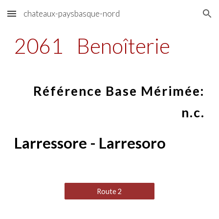
chateaux-paysbasque-nord
Skip to main content
Skip to navigation
2061
Benoîterie
Référence Base Mérimée:
n.c.
Larressore - Larresoro
Route 2