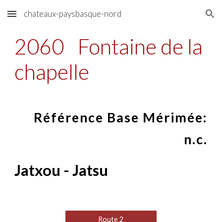
chateaux-paysbasque-nord
Skip to main content
Skip to navigation
2060
Fontaine de la
chapelle
Référence Base Mérimée:
n.c.
Jatxou - Jatsu
Route 2