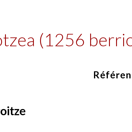
ip to main content
Skip to navigat
otzea (1256 berrio
Référen
oitze