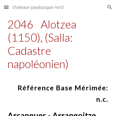
chateaux-paysbasque-nord
Skip to main content
Skip to navigation
2046
Alotzea
(1150), (Salla:
Cadastre
napoléonien)
Référence Base Mérimée:
n.c.
Arcangues - Arrangoitze