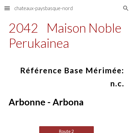
chateaux-paysbasque-nord
Skip to main content
Skip to navigation
2042
Maison Noble
Perukainea
Référence Base Mérimée:
n.c.
Arbonne - Arbona
Route 2