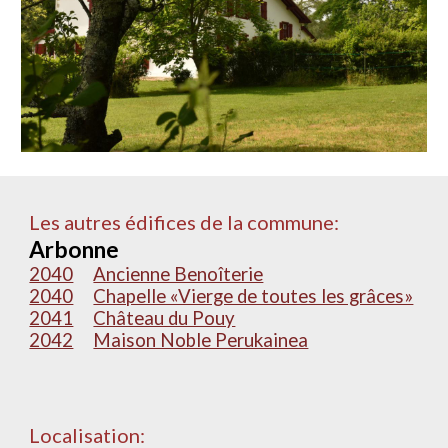
Les autres édifices de la commune:
Arbonne
2040
Ancienne Benoîterie
2040
Chapelle «Vierge de toutes les grâces»
2041
Château du Pouy
2042
Maison Noble Perukainea
Localisation: