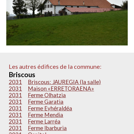
Les autres édifices de la commune:
Briscous
2031
Briscous: JAUREGIA (la salle)
2031
Maison «ERRETORAENA»
2031
Ferme Olhatzia
2031
Ferme Garatia
2031
Ferme Eyhéraldéa
2031
Ferme Mendia
2031
Ferme Larréa
2031
Ferme Ibarburia