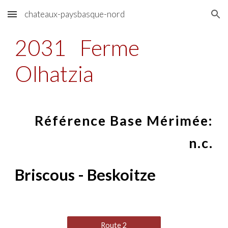
chateaux-paysbasque-nord
Skip to main content
Skip to navigation
2031
Ferme
Olhatzia
Référence Base Mérimée:
n.c.
Briscous - Beskoitze
Route 2