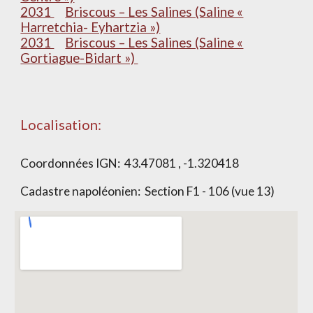
2031
Briscous – Les Salines (Saline «
Harretchia- Eyhartzia »)
2031
Briscous – Les Salines (Saline «
Gortiague-Bidart »)
Localisation:
Coordonnées IGN:
43.47081 , -1.320418
Cadastre napoléonien: Section
F1 - 106 (vue 13)