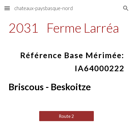
chateaux-paysbasque-nord
Skip to main content
Skip to navigation
2031
Ferme Larréa
Référence Base Mérimée:
IA64000222
Briscous - Beskoitze
Route 2