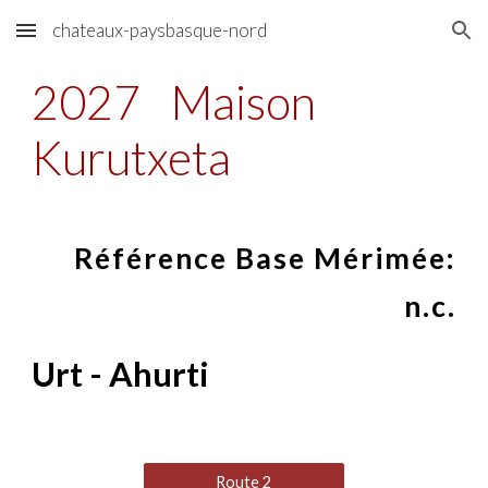
chateaux-paysbasque-nord
Skip to main content
Skip to navigation
2027
Maison
Kurutxeta
Référence Base Mérimée:
n.c.
Urt - Ahurti
Route 2