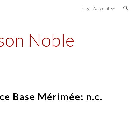
Page d'accueil
ion
ison Noble
ce Base Mérimée: n.c.