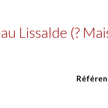
ip to main content
Skip to navigat
au Lissalde (? Ma
Référen