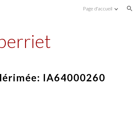
Page d'accueil
ion
berriet
Mérimée:
IA64000260