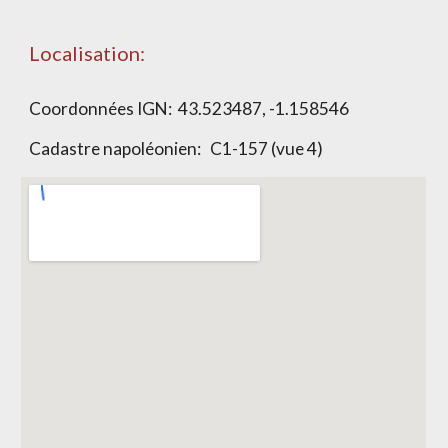
Localisation:
Coordonnées IGN:
43.523487, -1.158546
Cadastre napoléonien:
C1-157 (vue 4)