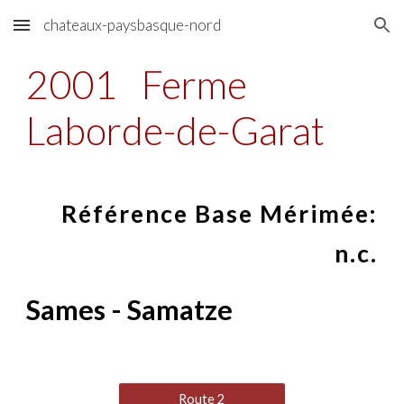
chateaux-paysbasque-nord
Skip to main content
Skip to navigation
2001
Ferme
Laborde-de-Garat
Référence Base Mérimée:
n.c.
Sames - Samatze
Route 2