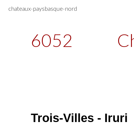
chateaux-paysbasque-nord
Sk
6052
Ch
Trois-Villes - Iruri