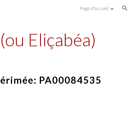
Page d'accueil
ion
(ou Eliçabéa)
Mérimée:
PA00084535