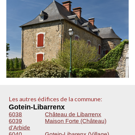
Les autres édifices de la commune:
Gotein-Libarrenx
6038
Château de Libarrenx
6039
Maison Forte (Château)
d'Arbide
6040
Gotein-Libarenx (Village),