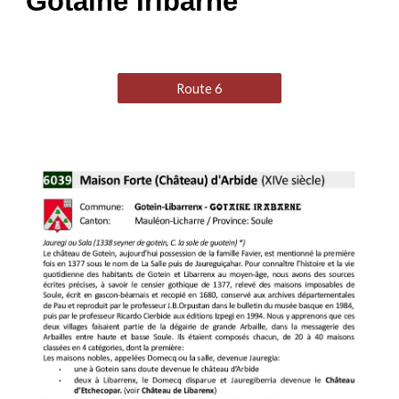
Gotaine Iribarne
Route 6