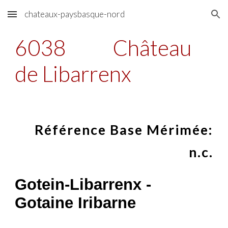
chateaux-paysbasque-nord
Skip to main content
Skip to navigation
6038
Château
de Libarrenx
Référence Base Mérimée:
n.c.
Gotein-Libarrenx -
Gotaine Iribarne