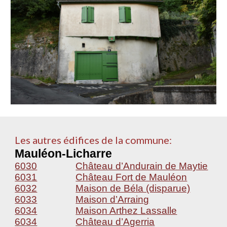
Les autres édifices de la commune:
Mauléon-Licharre
6030
Château d’Andurain de Maytie
6031
Château Fort de Mauléon
6032
Maison de Béla (disparue)
6033
Maison d’Arraing
6034
Maison Arthez Lassalle
6034
Château d’Agerria