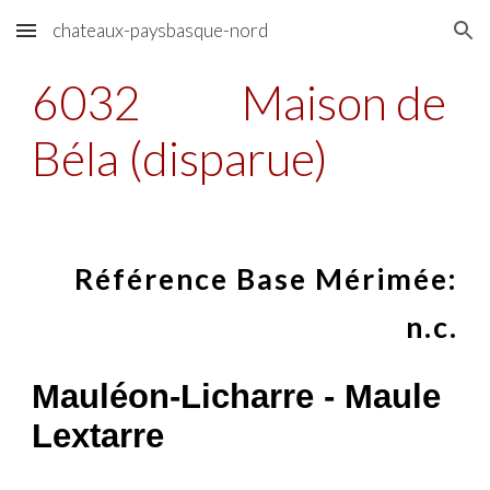
chateaux-paysbasque-nord
Skip to main content
Skip to navigation
6032
Maison de
Béla (disparue)
Référence Base Mérimée:
n.c.
Mauléon-Licharre - Maule
Lextarre