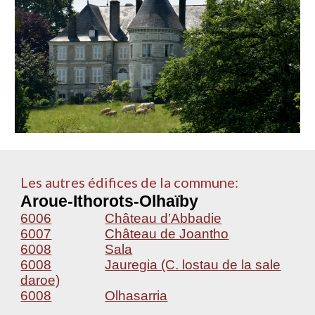
Les autres édifices de la commune:
Aroue-Ithorots-Olhaïby
6006
Château d’Abbadie
6007
Château de Joantho
6008
Sala
6008
Jauregia (C. lostau de la sale
daroe)
6008
Olhasarria