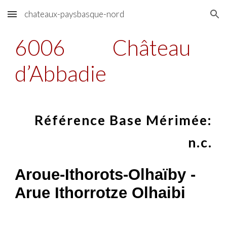
chateaux-paysbasque-nord
Skip to main content
Skip to navigation
6006
Château
d’Abbadie
Référence Base Mérimée:
n.c.
Aroue-Ithorots-Olhaïby -
Arue Ithorrotze Olhaibi