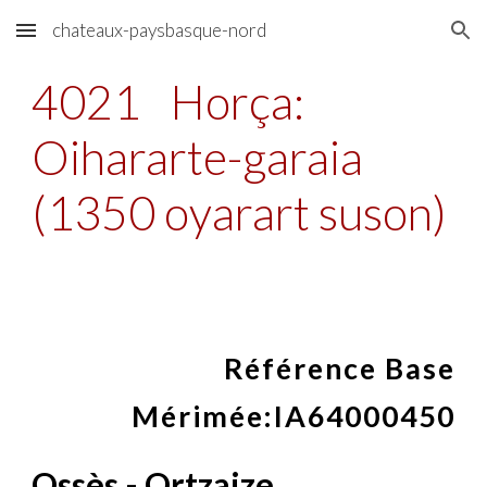
chateaux-paysbasque-nord
Skip to main content
Skip to navigation
4021
Horça:
Oihararte-garaia
(1350 oyarart suson)
Référence Base
Mérimée:
IA64000450
Ossès - Ortzaize