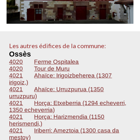
Les autres édifices de la commune:
Ossès
4020
Ferme Ospitalea
4020
Tour de Muru
4021
Ahaïce: Irigoizbeherea (1307
irigoiz,)
4021
Ahaïce: Urruzpurua (1350
urruzpuru)
4021
Horça: Etxeberria (1294 echeverri,
1350 echeverria)
4021
Horça: Harizmendia (1150
herismendi,)
4021
Iriberri: Ameztoia (1300 casa da
mestoy)