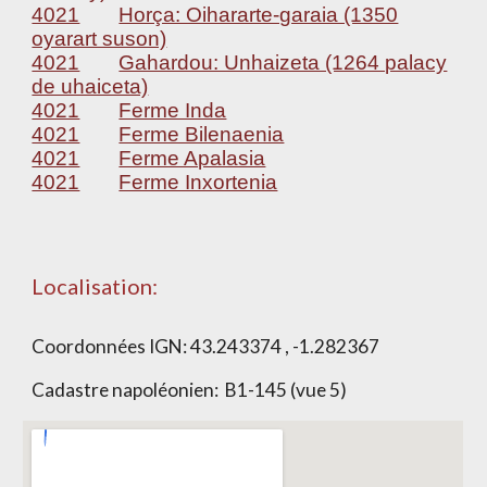
4021
Horça: Oihararte-garaia (1350
oyarart suson)
4021
Gahardou: Unhaizeta (1264 palacy
de uhaiceta)
4021
Ferme Inda
4021
Ferme Bilenaenia
4021
Ferme Apalasia
4021
Ferme Inxortenia
Localisation:
Coordonnées IGN:
43.243374 , -1.282367
Cadastre napoléonien:
B1-145 (vue 5)