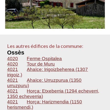
Les autres édifices de la commune:
Ossès
4020
Ferme Ospitalea
4020
Tour de Muru
4021
Ahaïce: Irigoizbeherea (1307
irigoiz,)
4021
Ahaïce: Urruzpurua (1350
urruzpuru)
4021
Horça: Etxeberria (1294 echeverri,
1350 echeverria)
4021
Horça: Harizmendia (1150
herismendi,)