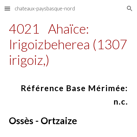
chateaux-paysbasque-nord
Skip to main content
Skip to navigation
4021
Ahaïce:
Irigoizbeherea (1307
irigoiz,)
Référence Base Mérimée:
n.c.
Ossès - Ortzaize