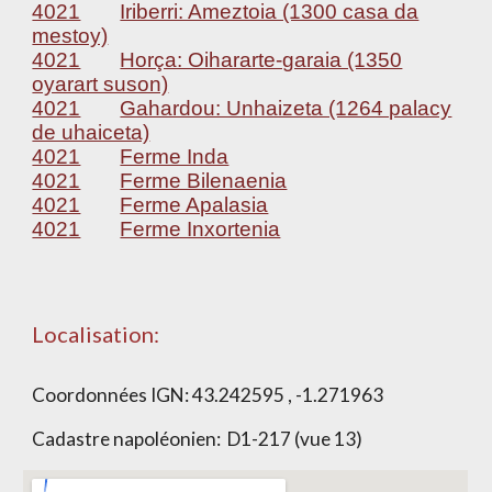
4021
Iriberri: Ameztoia (1300 casa da
mestoy)
4021
Horça: Oihararte-garaia (1350
oyarart suson)
4021
Gahardou: Unhaizeta (1264 palacy
de uhaiceta)
4021
Ferme Inda
4021
Ferme Bilenaenia
4021
Ferme Apalasia
4021
Ferme Inxortenia
Localisation:
Coordonnées IGN:
43.242595 , -1.271963
Cadastre napoléonien:
D1-217 (vue 13)