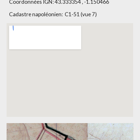
Coordonnées IGN:
43.333354 , -1.150466
Cadastre napoléonien:
C1-51 (vue 7)