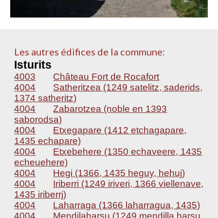
Les autres édifices de la commune:
Isturits
4003
Château Fort de Rocafort
4004
Satheritzea (1249 satelitz, saderids,
1374 satheritz)
4004
Zabarotzea (noble en 1393
saborodsa)
4004
Etxegapare (1412 etchagapare,
1435 echapare)
4004
Etxebehere (1350 echaveere, 1435
echeuehere)
4004
Hegi (1366, 1435 heguy, hehuj)
4004
Iriberri (1249 iriveri, 1366 viellenave,
1435 iriberrj)
4004
Laharraga (1366 laharragua, 1435)
4004
Mendilaharsu (1249 mendilla harsu,