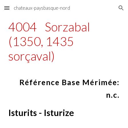
chateaux-paysbasque-nord
Skip to main content
Skip to navigation
4004
Sorzabal
(1350, 1435
sorçaval)
Référence Base Mérimée:
n.c.
Isturits - Isturize