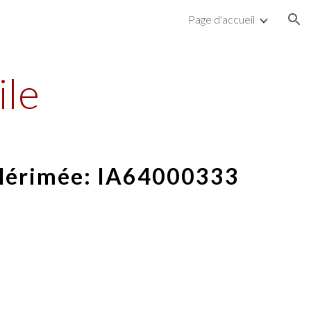
Page d'accueil
ion
ile
Mérimée:
IA64000333