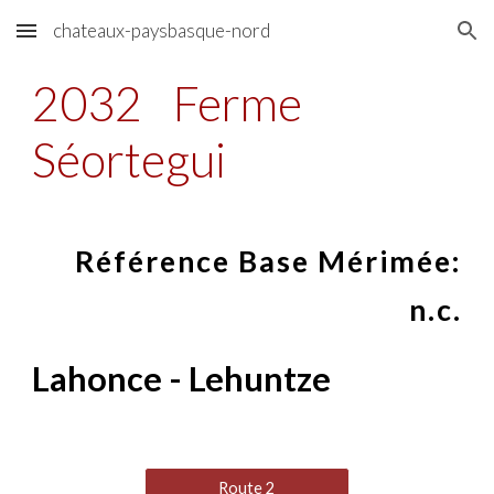
chateaux-paysbasque-nord
Skip to main content
Skip to navigation
2032
Ferme
Séortegui
Référence Base Mérimée:
n.c.
Lahonce - Lehuntze
Route 2