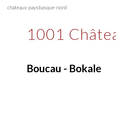
chateaux-paysbasque-nord
Sk
1001 Châtea
B
oucau - Bokale